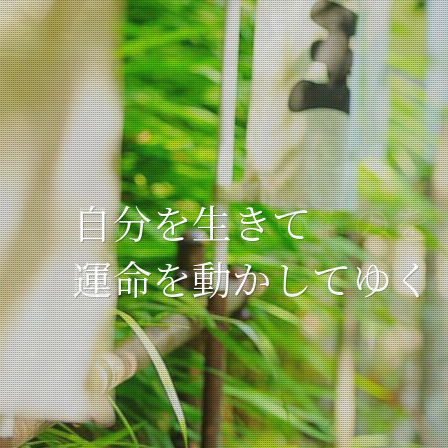
自分だけの
自分を生きて
目に見えないものを
自分だけの
自分を生きて
本来の輝きを放つ
運命を動かしてゆく
味方にする
本来の輝きを放つ
運命を動かしてゆく